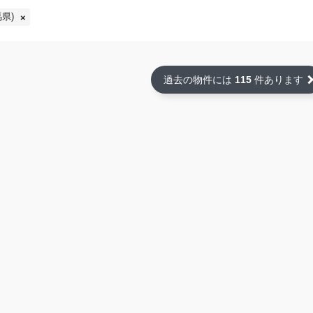
県)
過去の物件には
115
件あります