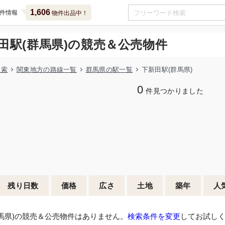
1,606
件情報
物件出品中！
田駅(群馬県)の競売＆公売物件
検索
関東地方の路線一覧
群馬県の駅一覧
下新田駅(群馬県)
0
件見つかりました
残り日数
価格
広さ
土地
築年
人
馬県)の競売＆公売物件はありません。
検索条件を変更
してお試し