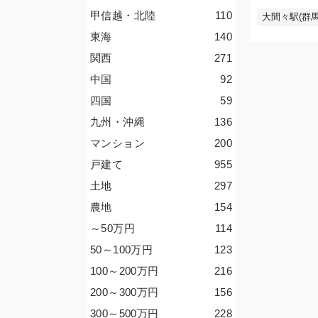
甲信越・北陸
110
大間々駅(群馬
東海
140
関西
271
中国
92
四国
59
九州・沖縄
136
マンション
200
戸建て
955
土地
297
農地
154
～50
万円
114
50～100
万円
123
100～200
万円
216
200～300
万円
156
300～500
万円
228