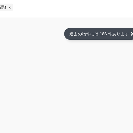
県)
過去の物件には
186
件あります