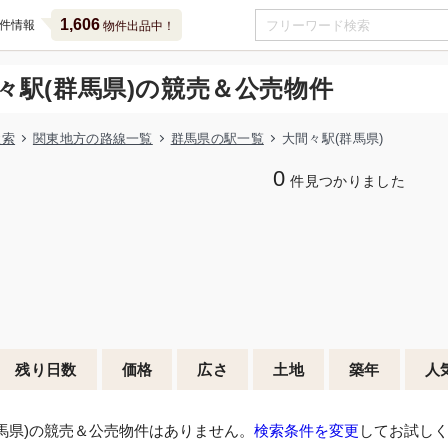
1,606
件情報
物件出品中！
々駅(群馬県)の競売＆公売物件
検索
関東地方の路線一覧
群馬県の駅一覧
大間々駅(群馬県)
0
件見つかりました
残り日数
価格
広さ
土地
築年
人
馬県)の競売＆公売物件はありません。
検索条件を変更
してお試し