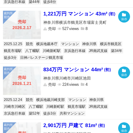
京浜急行本線
築44年
徒歩8分
1,221万円 マンション 43m²
(初)
売却
神奈川県横浜市鶴見区市場富士見町
2026.2.17
売却
527
8
2025.12.25
競売
横浜地裁本庁
マンション
神奈川県
横浜市鶴見区
鶴見市場駅
八丁畷駅
川崎新町駅
京浜急行本線
JR南武支線
築34年
徒歩3分
日神パレステージ鶴見市場
834万円 マンション 44m²
(初)
売却
神奈川県川崎市川崎区池田
2026.1.21
売却
224
4
2025.12.24
競売
横浜地裁川崎支部
マンション
神奈川県
川崎市川崎区
八丁畷駅
川崎新町駅
鶴見市場駅
JR南武支線
京浜急行本線
築52年
徒歩3分
共和マンション
2,901万円 戸建て 81m²
(初)