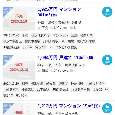
1,925万円 マンション
301m²
(初)
不売
2025.2.18
神奈川県横浜市鶴見区栄町通
不売
640
6
2024.12.26
競売
横浜地裁本庁
マンション
店舗
神奈川県
横浜市鶴見区
鶴見市場駅
川崎新町駅
八丁畷駅
京浜急行本線
JR南武支線
築33年
徒歩7分
アーバンヒルズ鶴見
1,094万円 戸建て 114m²
(初)
売却
神奈川県川崎市川崎区渡田向町
2024.12.18
売却
347
4
2024.11.20
競売
横浜地裁川崎支部
戸建て
神奈川県
川崎市川崎区
川崎新町駅
小田栄駅
八丁畷駅
JR南武支線
京浜急行本線
土地39m²～
築27年
徒歩6分
1,212万円 マンション 19m²
(初)
売却
神奈川県川崎市幸区南幸町