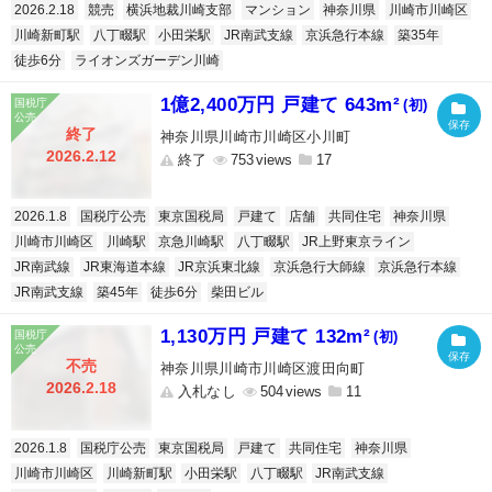
2026.2.18
競売
横浜地裁川崎支部
マンション
神奈川県
川崎市川崎区
川崎新町駅
八丁畷駅
小田栄駅
JR南武支線
京浜急行本線
築35年
徒歩6分
ライオンズガーデン川崎
1億2,400万円 戸建て 643m²
(初)
終了
神奈川県川崎市川崎区小川町
2026.2.12
終了
753
17
2026.1.8
国税庁公売
東京国税局
戸建て
店舗
共同住宅
神奈川県
川崎市川崎区
川崎駅
京急川崎駅
八丁畷駅
JR上野東京ライン
JR南武線
JR東海道本線
JR京浜東北線
京浜急行大師線
京浜急行本線
JR南武支線
築45年
徒歩6分
柴田ビル
1,130万円 戸建て 132m²
(初)
不売
神奈川県川崎市川崎区渡田向町
2026.2.18
入札なし
504
11
2026.1.8
国税庁公売
東京国税局
戸建て
共同住宅
神奈川県
川崎市川崎区
川崎新町駅
小田栄駅
八丁畷駅
JR南武支線