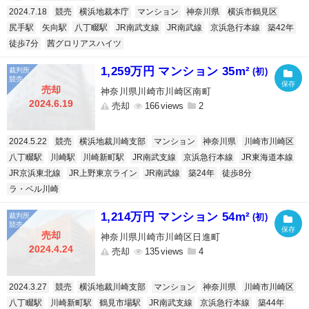
2024.7.18
競売
横浜地裁本庁
マンション
神奈川県
横浜市鶴見区
尻手駅
矢向駅
八丁畷駅
JR南武支線
JR南武線
京浜急行本線
築42年
徒歩7分
茜グロリアスハイツ
1,259万円 マンション 35m²
(初)
売却
神奈川県川崎市川崎区南町
2024.6.19
売却
166
2
2024.5.22
競売
横浜地裁川崎支部
マンション
神奈川県
川崎市川崎区
八丁畷駅
川崎駅
川崎新町駅
JR南武支線
京浜急行本線
JR東海道本線
JR京浜東北線
JR上野東京ライン
JR南武線
築24年
徒歩8分
ラ・ベル川崎
1,214万円 マンション 54m²
(初)
売却
神奈川県川崎市川崎区日進町
2024.4.24
売却
135
4
2024.3.27
競売
横浜地裁川崎支部
マンション
神奈川県
川崎市川崎区
八丁畷駅
川崎新町駅
鶴見市場駅
JR南武支線
京浜急行本線
築44年