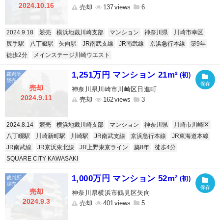
2024.10.16
売却
137
6
2024.9.18
競売
横浜地裁川崎支部
マンション
神奈川県
川崎市幸区
尻手駅
八丁畷駅
矢向駅
JR南武支線
JR南武線
京浜急行本線
築9年
徒歩2分
メインステージ川崎ウエスト
1,251万円 マンション 21m²
(初)
売却
神奈川県川崎市川崎区日進町
2024.9.11
売却
162
3
2024.8.14
競売
横浜地裁川崎支部
マンション
神奈川県
川崎市川崎区
八丁畷駅
川崎新町駅
川崎駅
JR南武支線
京浜急行本線
JR東海道本線
JR南武線
JR京浜東北線
JR上野東京ライン
築8年
徒歩4分
SQUARE CITY KAWASAKI
1,000万円 マンション 52m²
(初)
売却
神奈川県横浜市鶴見区矢向
2024.9.3
売却
401
5