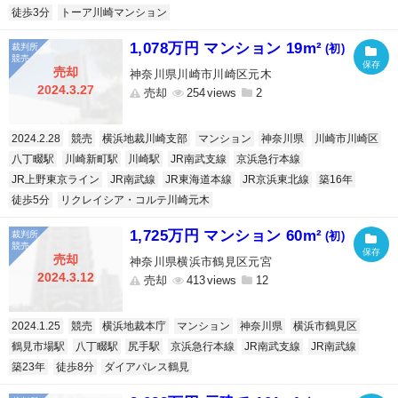
徒歩3分
トーア川崎マンション
1,078万円 マンション 19m²
(初)
売却
神奈川県川崎市川崎区元木
2024.3.27
売却
254
2
2024.2.28
競売
横浜地裁川崎支部
マンション
神奈川県
川崎市川崎区
八丁畷駅
川崎新町駅
川崎駅
JR南武支線
京浜急行本線
JR上野東京ライン
JR南武線
JR東海道本線
JR京浜東北線
築16年
徒歩5分
リクレイシア・コルテ川崎元木
1,725万円 マンション 60m²
(初)
売却
神奈川県横浜市鶴見区元宮
2024.3.12
売却
413
12
2024.1.25
競売
横浜地裁本庁
マンション
神奈川県
横浜市鶴見区
鶴見市場駅
八丁畷駅
尻手駅
京浜急行本線
JR南武支線
JR南武線
築23年
徒歩8分
ダイアパレス鶴見