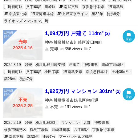
川崎新町駅
八丁畷駅
川崎駅
JR南武支線
京浜急行本線
JR南武線
JR京浜東北線
JR東海道本線
JR上野東京ライン
築32年
徒歩9分
ライオンズマンション川崎
1,094万円 戸建て 114m²
(2)
売却
神奈川県川崎市川崎区渡田向町
2025.4.16
売却
356
7
2025.3.19
競売
横浜地裁川崎支部
戸建て
神奈川県
川崎市川崎区
川崎新町駅
八丁畷駅
小田栄駅
JR南武支線
京浜急行本線
土地39m²～
築28年
徒歩7分
1,925万円 マンション 301m²
(2)
不売
神奈川県横浜市鶴見区栄町通
2025.2.25
不売
191
1
2025.2.19
競売
横浜地裁本庁
マンション
店舗
神奈川県
横浜市鶴見区
鶴見市場駅
川崎新町駅
八丁畷駅
京浜急行本線
JR南武支線
築33年
徒歩7分
アーバンヒルズ鶴見