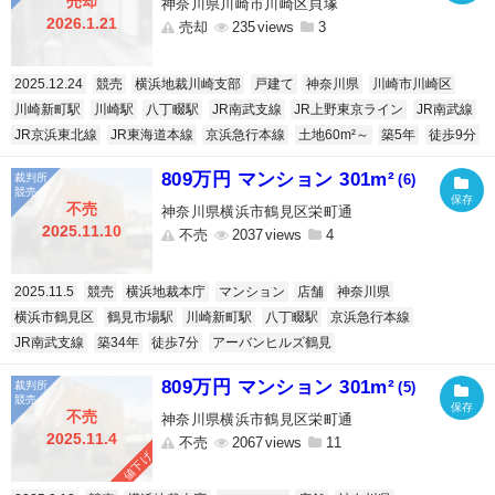
売却
神奈川県川崎市川崎区貝塚
2026.1.21
売却
235
3
2025.12.24
競売
横浜地裁川崎支部
戸建て
神奈川県
川崎市川崎区
川崎新町駅
川崎駅
八丁畷駅
JR南武支線
JR上野東京ライン
JR南武線
JR京浜東北線
JR東海道本線
京浜急行本線
土地60m²～
築5年
徒歩9分
809万円 マンション 301m²
(6)
不売
神奈川県横浜市鶴見区栄町通
2025.11.10
不売
2037
4
2025.11.5
競売
横浜地裁本庁
マンション
店舗
神奈川県
横浜市鶴見区
鶴見市場駅
川崎新町駅
八丁畷駅
京浜急行本線
JR南武支線
築34年
徒歩7分
アーバンヒルズ鶴見
809万円 マンション 301m²
(5)
不売
神奈川県横浜市鶴見区栄町通
2025.11.4
不売
2067
11
値下げ