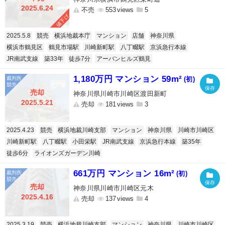
2025.6.24
不売
553
5
値下げ
2025.5.8
競売
横浜地裁本庁
マンション
店舗
神奈川県
横浜市鶴見区
鶴見市場駅
川崎新町駅
八丁畷駅
京浜急行本線
JR南武支線
築33年
徒歩7分
アーバンヒルズ鶴見
1,180万円 マンション 59m²
(初)
売却
神奈川県川崎市川崎区渡田新町
2025.5.21
売却
181
3
2025.4.23
競売
横浜地裁川崎支部
マンション
神奈川県
川崎市川崎区
川崎新町駅
八丁畷駅
小田栄駅
JR南武支線
京浜急行本線
築35年
徒歩6分
ライオンズガーデン川崎
661万円 マンション 16m²
(初)
売却
神奈川県川崎市川崎区元木
2025.4.16
売却
137
4
2025.3.19
競売
横浜地裁川崎支部
マンション
神奈川県
川崎市川崎区