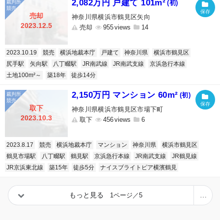
2,082万円 戸建て 101m²
(初)
売却
神奈川県横浜市鶴見区矢向
2023.12.5
売却
955
14
2023.10.19
競売
横浜地裁本庁
戸建て
神奈川県
横浜市鶴見区
尻手駅
矢向駅
八丁畷駅
JR南武線
JR南武支線
京浜急行本線
土地100m²～
築18年
徒歩14分
2,150万円 マンション 60m²
(初)
取下
神奈川県横浜市鶴見区市場下町
2023.10.3
取下
456
6
2023.8.17
競売
横浜地裁本庁
マンション
神奈川県
横浜市鶴見区
鶴見市場駅
八丁畷駅
鶴見駅
京浜急行本線
JR南武支線
JR鶴見線
JR京浜東北線
築15年
徒歩5分
ナイスブライトピア横濱鶴見
もっと見る
1ページ／5