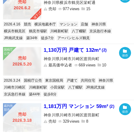
売却
神奈川県横浜市鶴見区栄町通
2026.6.2
売却
977
15
値下げ
2026.4.16
競売
横浜地裁本庁
マンション
店舗
神奈川県
横浜市鶴見区
鶴見市場駅
川崎新町駅
八丁畷駅
京浜急行本線
JR南武支線
築34年
徒歩7分
アーバンヒルズ鶴見
1,130万円 戸建て 132m²
(2)
売却
神奈川県川崎市川崎区渡田向町
2026.5.20
最高価申込者
669
10
2026.3.24
国税庁公売
東京国税局
戸建て
共同住宅
神奈川県
川崎市川崎区
川崎新町駅
小田栄駅
八丁畷駅
JR南武支線
京浜急行本線
築44年
徒歩8分
1,181万円 マンション 59m²
(2)
売却
神奈川県川崎市川崎区渡田新町
2026.3.18
売却
329
8