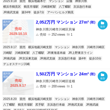
2025.9.18
競売
横浜地裁本庁
マンション
店舗
神奈川県
横浜市鶴見区
鶴見市場駅
川崎新町駅
八丁畷駅
京浜急行本線
JR南武支線
築34年
徒歩7分
アーバンヒルズ鶴見
2,052万円 マンション 27m²
(初)
売却
神奈川県川崎市川崎区貝塚
2025.10.15
売却
252
1
2025.9.17
競売
横浜地裁川崎支部
マンション
神奈川県
川崎市川崎区
川崎駅
川崎新町駅
八丁畷駅
JR東海道本線
JR上野東京ライン
JR南武線
JR京浜東北線
JR南武支線
京浜急行本線
築4年
徒歩10分
デュオステージ川崎
1,502万円 マンション 24m²
(初)
売却
神奈川県川崎市川崎区堤根
2025.9.17
売却
200
1
2025.8.20
競売
横浜地裁川崎支部
マンション
神奈川県
川崎市川崎区
八丁畷駅
鶴見市場駅
尻手駅
京浜急行本線
JR南武支線
JR南武線