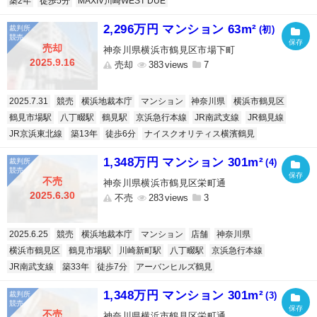
築2年
徒歩5分
MAXIV川崎WEST DUE
2,296万円 マンション 63m²
(初)
売却
神奈川県横浜市鶴見区市場下町
2025.9.16
売却
383
7
2025.7.31
競売
横浜地裁本庁
マンション
神奈川県
横浜市鶴見区
鶴見市場駅
八丁畷駅
鶴見駅
京浜急行本線
JR南武支線
JR鶴見線
JR京浜東北線
築13年
徒歩6分
ナイスクオリティス横濱鶴見
1,348万円 マンション 301m²
(4)
不売
神奈川県横浜市鶴見区栄町通
2025.6.30
不売
283
3
2025.6.25
競売
横浜地裁本庁
マンション
店舗
神奈川県
横浜市鶴見区
鶴見市場駅
川崎新町駅
八丁畷駅
京浜急行本線
JR南武支線
築33年
徒歩7分
アーバンヒルズ鶴見
1,348万円 マンション 301m²
(3)
不売
神奈川県横浜市鶴見区栄町通