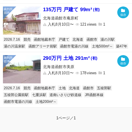
135万円 戸建て 99m²
(初)
北海道函館市庵原町
入札8月10日〜
121
1
2026.7.16
競売
函館地裁本庁
戸建て
北海道
函館市
湯の川駅
湯の川温泉駅
函館アリーナ前駅
函館市電湯の川線
土地500m²～
築47年
290万円 土地 291m²
(初)
北海道函館市美原
入札8月10日〜
178
1
2026.7.16
競売
函館地裁本庁
土地
北海道
函館市
五稜郭駅
五稜郭公園前駅
七重浜駅
道南いさりび鉄道線
JR函館本線
函館市電湯の川線
土地200m²～
1ページ／1