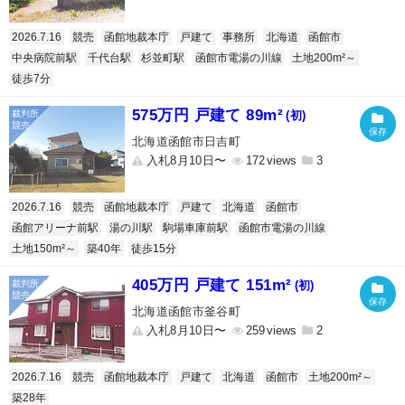
2026.7.16
競売
函館地裁本庁
戸建て
事務所
北海道
函館市
中央病院前駅
千代台駅
杉並町駅
函館市電湯の川線
土地200m²～
徒歩7分
575万円 戸建て 89m²
(初)
北海道函館市日吉町
入札8月10日〜
172
3
2026.7.16
競売
函館地裁本庁
戸建て
北海道
函館市
函館アリーナ前駅
湯の川駅
駒場車庫前駅
函館市電湯の川線
土地150m²～
築40年
徒歩15分
405万円 戸建て 151m²
(初)
北海道函館市釜谷町
入札8月10日〜
259
2
2026.7.16
競売
函館地裁本庁
戸建て
北海道
函館市
土地200m²～
築28年