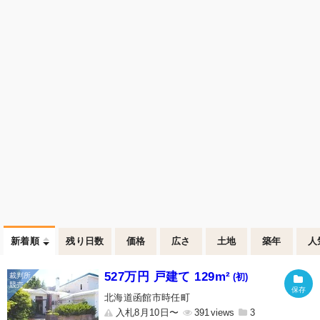
新着順
残り日数
価格
広さ
土地
築年
人
527万円 戸建て 129m²
(初)
北海道函館市時任町
入札8月10日〜
391
3