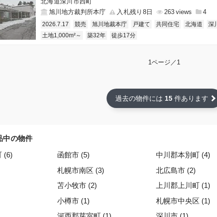
北海道深川市西町
旭川地方裁判所本庁
入札残り8日
263
4
2026.7.17
競売
旭川地裁本庁
戸建て
共同住宅
北海道
深
土地1,000m²～
築32年
徒歩17分
1ページ／1
過去の物件には
15
件あります
品中の物件
(6)
函館市 (5)
中川郡本別町 (4)
札幌市南区 (3)
北広島市 (2)
苫小牧市 (2)
上川郡上川町 (1)
小樽市 (1)
札幌市中央区 (1)
河西郡芽室町 (1)
深川市 (1)