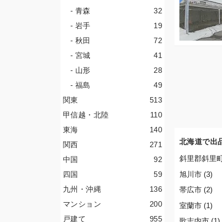
- 青森
32
- 岩手
19
- 秋田
72
- 宮城
41
- 山形
28
- 福島
49
関東
513
甲信越・北陸
110
東海
140
北海道で出
関西
271
斜里郡斜里町 
中国
92
旭川市 (3)
四国
59
九州・沖縄
136
帯広市 (2)
マンション
200
室蘭市 (1)
戸建て
955
歌志内市 (1)