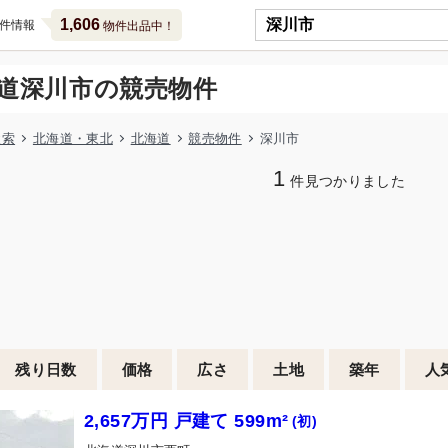
1,606
件情報
物件出品中！
道深川市の競売物件
検索
北海道・東北
北海道
競売物件
深川市
1
件見つかりました
残り日数
価格
広さ
土地
築年
人
2,657万円 戸建て 599m²
(初)