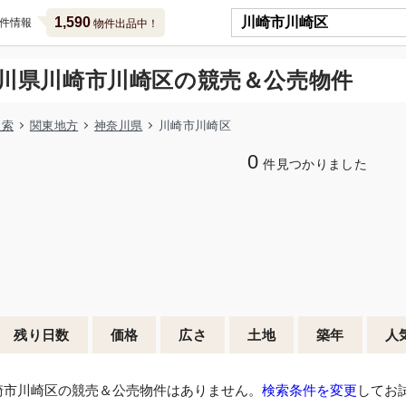
1,590
件情報
物件出品中！
川県川崎市川崎区の競売＆公売物件
検索
関東地方
神奈川県
川崎市川崎区
0
件見つかりました
残り日数
価格
広さ
土地
築年
人
崎市川崎区の競売＆公売物件はありません。
検索条件を変更
してお