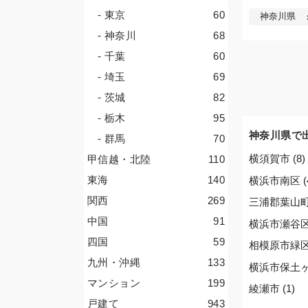
- 東京
60
神奈川県
- 神奈川
68
- 千葉
60
- 埼玉
69
- 茨城
82
- 栃木
95
神奈川県で
- 群馬
70
横須賀市 (8)
甲信越・北陸
110
東海
140
横浜市南区 (
関西
269
三浦郡葉山町 
中国
91
横浜市瀬谷区 
四国
59
相模原市緑区 
九州・沖縄
133
横浜市保土ヶ谷
マンション
199
綾瀬市 (1)
戸建て
943