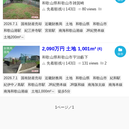
和歌山県和歌山市雑賀崎
先着順残り143日
80
2026.7.1
国有財産売却
近畿財務局
土地
和歌山県
和歌山市
和歌山港駅
紀三井寺駅
宮前駅
南海和歌山港線
JR紀勢本線
土地200m²～
2,090万円 土地 1,001m²
(4)
和歌山県和歌山市宇治藪下
先着順残り143日
131
2
2026.7.1
国有財産売却
近畿財務局
土地
和歌山県
和歌山市
紀和駅
紀伊中ノ島駅
和歌山市駅
JR紀勢本線
JR阪和線
南海加太線
南海本線
南海和歌山港線
土地1,000m²～
徒歩5分
1ページ／1