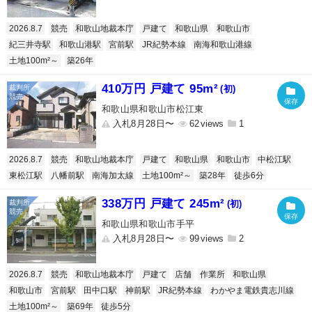
2026.8.7
競売
和歌山地裁本庁
戸建て
和歌山県
和歌山市
紀三井寺駅
和歌山港駅
宮前駅
JR紀勢本線
南海和歌山港線
土地100m²～
築26年
410万円 戸建て 95m²
(初)
和歌山県和歌山市松江東
入札8月28日〜
62
1
2026.8.7
競売
和歌山地裁本庁
戸建て
和歌山県
和歌山市
中松江駅
東松江駅
八幡前駅
南海加太線
土地100m²～
築28年
徒歩6分
338万円 戸建て 245m²
(初)
和歌山県和歌山市手平
入札8月28日〜
99
2
2026.8.7
競売
和歌山地裁本庁
戸建て
店舗
作業所
和歌山県
和歌山市
宮前駅
田中口駅
神前駅
JR紀勢本線
わかやま電鉄貴志川線
土地100m²～
築69年
徒歩5分