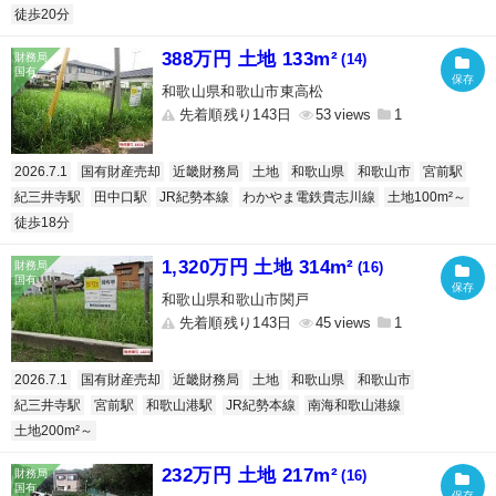
徒歩20分
388万円 土地 133m²
(14)
和歌山県和歌山市東高松
先着順残り143日
53
1
2026.7.1
国有財産売却
近畿財務局
土地
和歌山県
和歌山市
宮前駅
紀三井寺駅
田中口駅
JR紀勢本線
わかやま電鉄貴志川線
土地100m²～
徒歩18分
1,320万円 土地 314m²
(16)
和歌山県和歌山市関戸
先着順残り143日
45
1
2026.7.1
国有財産売却
近畿財務局
土地
和歌山県
和歌山市
紀三井寺駅
宮前駅
和歌山港駅
JR紀勢本線
南海和歌山港線
土地200m²～
232万円 土地 217m²
(16)