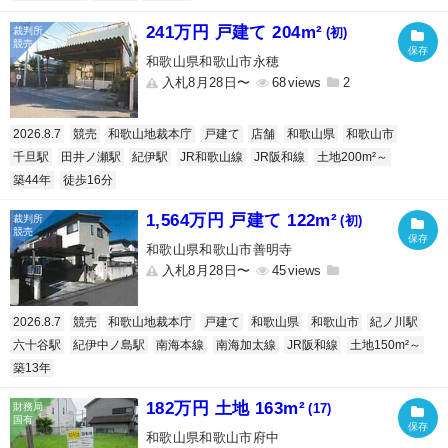
241万円 戸建て 204m²
(初)
和歌山県和歌山市永穂
入札8月28日〜
68
2
2026.8.7
競売
和歌山地裁本庁
戸建て
店舗
和歌山県
和歌山市
千旦駅
田井ノ瀬駅
紀伊駅
JR和歌山線
JR阪和線
土地200m²～
築44年
徒歩16分
1,564万円 戸建て 122m²
(初)
和歌山県和歌山市善明寺
入札8月28日〜
45
2026.8.7
競売
和歌山地裁本庁
戸建て
和歌山県
和歌山市
紀ノ川駅
六十谷駅
紀伊中ノ島駅
南海本線
南海加太線
JR阪和線
土地150m²～
築13年
182万円 土地 163m²
(17)
和歌山県和歌山市府中