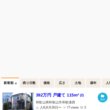
新着順
残り日数
価格
広さ
土地
築年
人
392万円 戸建て 115m²
(2)
和歌山県和歌山市和歌浦西
入札8月28日〜
77
3