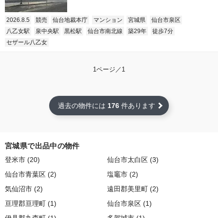
2026.8.5
競売
仙台地裁本庁
マンション
宮城県
仙台市泉区
八乙女駅
泉中央駅
黒松駅
仙台市南北線
築29年
徒歩7分
セザール八乙女
1ページ／1
過去の物件には
176
件あります
宮城県で出品中の物件
登米市 (20)
仙台市太白区 (3)
仙台市青葉区 (2)
塩竈市 (2)
気仙沼市 (2)
遠田郡美里町 (2)
亘理郡亘理町 (1)
仙台市泉区 (1)