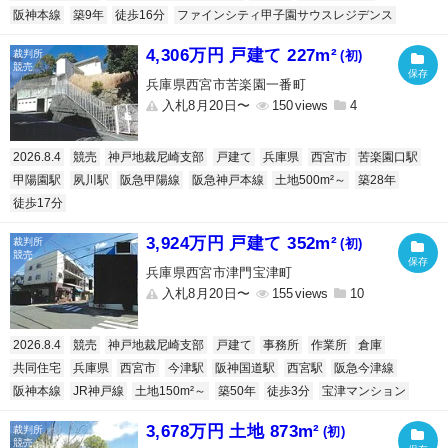
阪神本線
築9年
徒歩16分
ファインシティ甲子園サウスレジデンス
4,306万円 戸建て 227m²
(初)
兵庫県西宮市苦楽園一番町
入札8月20日〜
150
4
2026.8.4
競売
神戸地裁尼崎支部
戸建て
兵庫県
西宮市
苦楽園口駅
甲陽園駅
夙川駅
阪急甲陽線
阪急神戸本線
土地500m²～
築28年
徒歩17分
3,924万円 戸建て 352m²
(初)
兵庫県西宮市津門宝津町
入札8月20日〜
155
10
2026.8.4
競売
神戸地裁尼崎支部
戸建て
事務所
作業所
倉庫
共同住宅
兵庫県
西宮市
今津駅
阪神国道駅
西宮駅
阪急今津線
阪神本線
JR神戸線
土地150m²～
築50年
徒歩3分
宝津マンション
3,678万円 土地 873m²
(初)