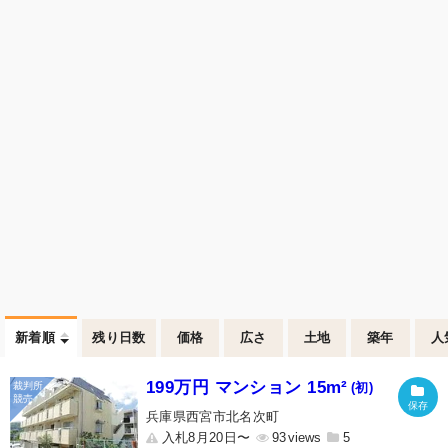
新着順
残り日数
価格
広さ
土地
築年
人
199万円 マンション 15m²
(初)
兵庫県西宮市北名次町
入札8月20日〜
93
5