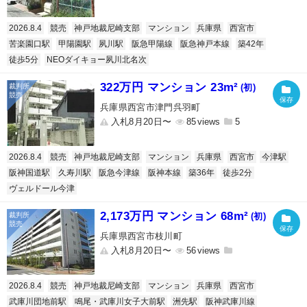
2026.8.4
競売
神戸地裁尼崎支部
マンション
兵庫県
西宮市
苦楽園口駅
甲陽園駅
夙川駅
阪急甲陽線
阪急神戸本線
築42年
徒歩5分
NEOダイキョー夙川北名次
322万円 マンション 23m²
(初)
兵庫県西宮市津門呉羽町
入札8月20日〜
85
5
2026.8.4
競売
神戸地裁尼崎支部
マンション
兵庫県
西宮市
今津駅
阪神国道駅
久寿川駅
阪急今津線
阪神本線
築36年
徒歩2分
ヴェルドール今津
2,173万円 マンション 68m²
(初)
兵庫県西宮市枝川町
入札8月20日〜
56
2026.8.4
競売
神戸地裁尼崎支部
マンション
兵庫県
西宮市
武庫川団地前駅
鳴尾・武庫川女子大前駅
洲先駅
阪神武庫川線