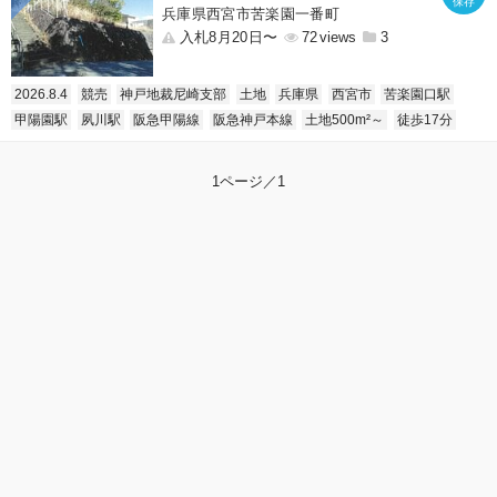
兵庫県西宮市苦楽園一番町
入札8月20日〜
72
3
2026.8.4
競売
神戸地裁尼崎支部
土地
兵庫県
西宮市
苦楽園口駅
甲陽園駅
夙川駅
阪急甲陽線
阪急神戸本線
土地500m²～
徒歩17分
1ページ／1