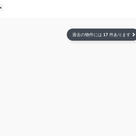
過去の物件には
17
件あります