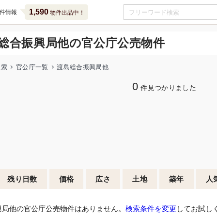
1,590
件情報
物件出品中！
総合振興局他の官公庁公売物件
検索
官公庁一覧
渡島総合振興局他
0
件見つかりました
残り日数
価格
広さ
土地
築年
人
興局他の官公庁公売物件はありません。
検索条件を変更
してお試し