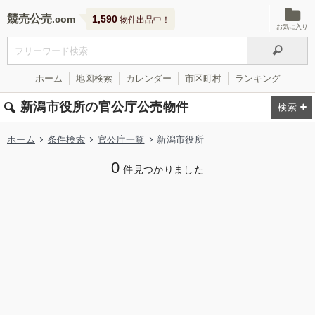
競売公売
1,590
物件出品中！
お気に入り
ホーム
地図検索
カレンダー
市区町村
ランキング
新潟市役所の官公庁公売物件
ホーム
条件検索
官公庁一覧
新潟市役所
0
件見つかりました