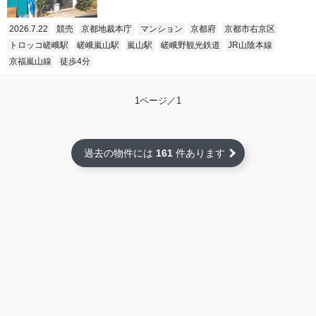
2026.7.22
競売
京都地裁本庁
マンション
京都府
京都市右京区
トロッコ嵯峨駅
嵯峨嵐山駅
嵐山駅
嵯峨野観光鉄道
JR山陰本線
京福嵐山線
徒歩4分
1ページ／1
過去の物件には
161
件あります