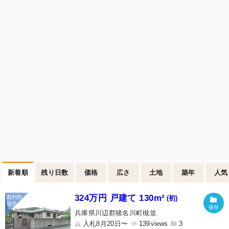
新着順
残り日数
価格
広さ
土地
築年
人気
324万円 戸建て 130m²
(初)
兵庫県川辺郡猪名川町槻並
入札8月20日〜
139
3