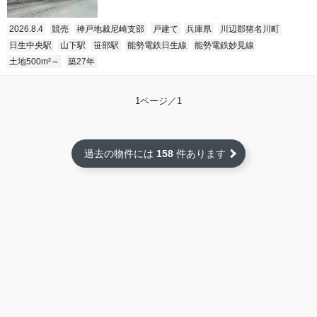
2026.8.4
競売
神戸地裁尼崎支部
戸建て
兵庫県
川辺郡猪名川町
日生中央駅
山下駅
笹部駅
能勢電鉄日生線
能勢電鉄妙見線
土地500m²～
築27年
1ページ／1
過去の物件には
158
件あります