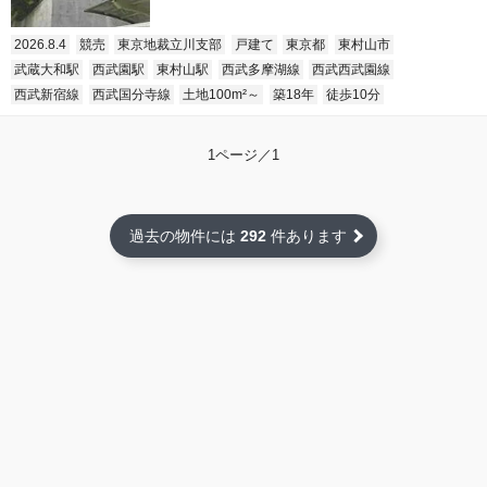
2026.8.4
競売
東京地裁立川支部
戸建て
東京都
東村山市
武蔵大和駅
西武園駅
東村山駅
西武多摩湖線
西武西武園線
西武新宿線
西武国分寺線
土地100m²～
築18年
徒歩10分
1ページ／1
過去の物件には
292
件あります