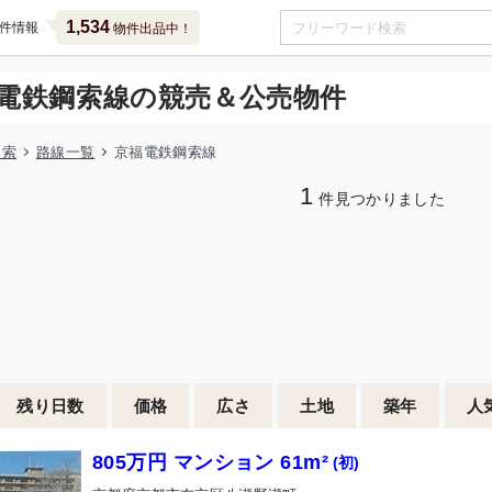
1,534
件情報
物件出品中！
電鉄鋼索線の競売＆公売物件
検索
路線一覧
京福電鉄鋼索線
1
件見つかりました
残り日数
価格
広さ
土地
築年
人
805万円 マンション 61m²
(初)