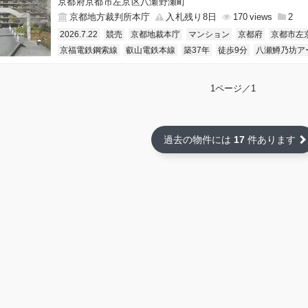
京都府京都市左京区八瀬野瀬町
京都地方裁判所本庁
入札残り8日
170
2
2026.7.22
競売
京都地裁本庁
マンション
京都府
京都市左
京福電鉄鋼索線
叡山電鉄本線
築37年
徒歩9分
八瀬鱒乃坊ア
1ページ／1
過去の物件には
17
件あります