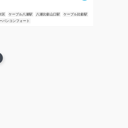
京区
ケーブル八瀬駅
八瀬比叡山口駅
ケーブル比叡駅
ーバンコンフォート