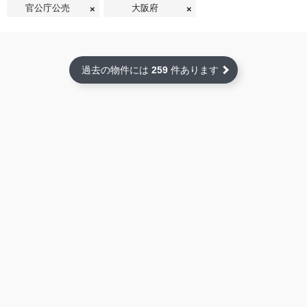
官公庁公売
大阪府
過去の物件には
259
件あります