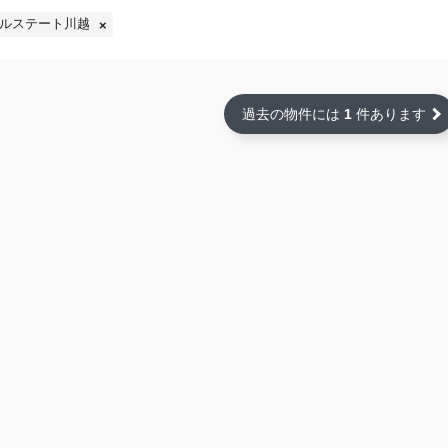
ルステート川越
過去の物件には
1
件あります