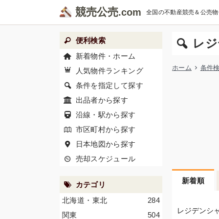
競売公売
全国の不動産競売＆公売物
便利検索
レジ
新着物件・ホーム
ホーム
条件
人気物件ランキング
条件を指定して探す
出品者から探す
沿線・駅から探す
市区町村から探す
日本地図から探す
売却スケジュール
新着順
カテゴリ
北海道・東北
284
レジデンシ
関東
504