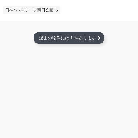
日神パレステージ蒔田公園
過去の物件には
1
件あります