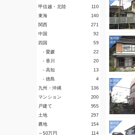
甲信越・北陸
110
東海
140
関西
271
中国
92
四国
59
- 愛媛
22
- 香川
20
- 高知
13
- 徳島
4
九州・沖縄
136
マンション
200
戸建て
955
土地
297
農地
154
～50
万円
114