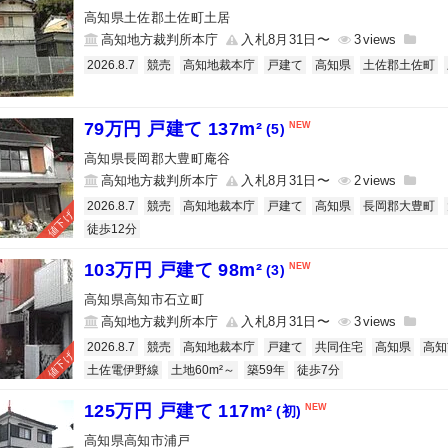
高知県土佐郡土佐町土居
高知地方裁判所本庁
入札8月31日〜
3
2026.8.7
競売
高知地裁本庁
戸建て
高知県
土佐郡土佐町
79万円 戸建て 137m²
(5)
高知県長岡郡大豊町庵谷
高知地方裁判所本庁
入札8月31日〜
2
2026.8.7
競売
高知地裁本庁
戸建て
高知県
長岡郡大豊町
値下げ
徒歩12分
103万円 戸建て 98m²
(3)
高知県高知市石立町
高知地方裁判所本庁
入札8月31日〜
3
2026.8.7
競売
高知地裁本庁
戸建て
共同住宅
高知県
高知
値下げ
土佐電伊野線
土地60m²～
築59年
徒歩7分
125万円 戸建て 117m²
(初)
高知県高知市浦戸