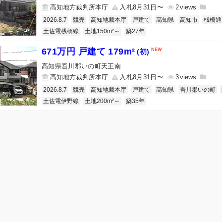
高知地方裁判所本庁
入札8月31日〜
2
2026.8.7
競売
高知地裁本庁
戸建て
高知県
高知市
桟橋通
土佐電桟橋線
土地150m²～
築27年
671万円 戸建て 179m²
(初)
高知県吾川郡いの町天王南
高知地方裁判所本庁
入札8月31日〜
3
2026.8.7
競売
高知地裁本庁
戸建て
高知県
吾川郡いの町
土佐電伊野線
土地200m²～
築35年