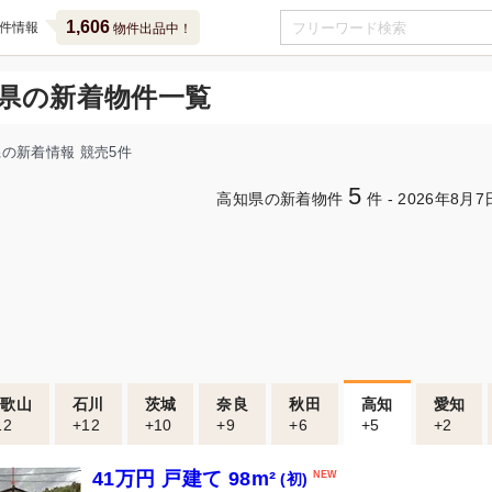
1,606
件情報
物件出品中！
県の新着物件一覧
の新着情報 競売5件
5
高知県の新着物件
件 -
2026年
8月7
和歌山
石川
茨城
奈良
秋田
高知
愛知
12
+12
+10
+9
+6
+5
+2
41万円 戸建て 98m²
(初)