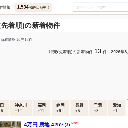
1,534
件情報
物件出品中！
(先着順)の新着物件
新着情報 競売13件
13
特売(先着順)の新着物件
件 -
2026年
8
秋田
神奈川
福岡
静岡
長野
千葉
愛知
15
+12
+11
+9
+5
+3
+1
4万円 農地 42m²
(2)