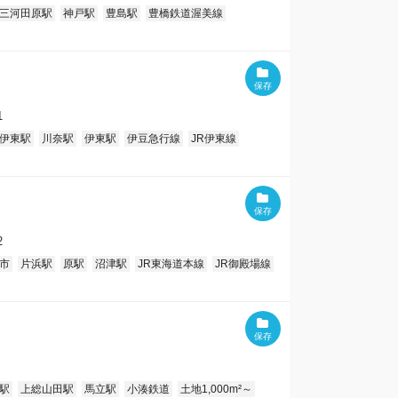
三河田原駅
神戸駅
豊島駅
豊橋鉄道渥美線
1
伊東駅
川奈駅
伊東駅
伊豆急行線
JR伊東線
2
市
片浜駅
原駅
沼津駅
JR東海道本線
JR御殿場線
駅
上総山田駅
馬立駅
小湊鉄道
土地1,000m²～