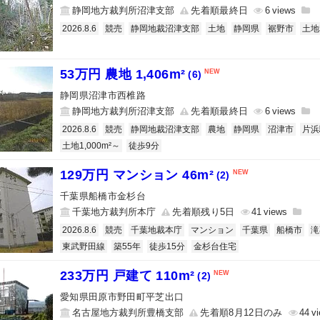
静岡地方裁判所沼津支部
先着順最終日
6
2026.8.6
競売
静岡地裁沼津支部
土地
静岡県
裾野市
土地
53万円 農地 1,406m²
(6)
静岡県沼津市西椎路
静岡地方裁判所沼津支部
先着順最終日
6
2026.8.6
競売
静岡地裁沼津支部
農地
静岡県
沼津市
片浜
土地1,000m²～
徒歩9分
129万円 マンション 46m²
(2)
千葉県船橋市金杉台
千葉地方裁判所本庁
先着順残り5日
41
2026.8.6
競売
千葉地裁本庁
マンション
千葉県
船橋市
滝
東武野田線
築55年
徒歩15分
金杉台住宅
233万円 戸建て 110m²
(2)
愛知県田原市野田町平芝出口
名古屋地方裁判所豊橋支部
先着順8月12日のみ
44