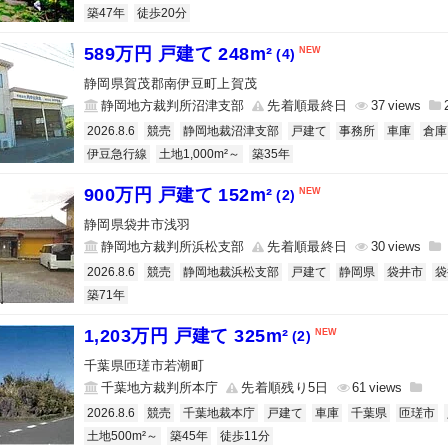
築47年
徒歩20分
589万円 戸建て 248m²
(4)
静岡県賀茂郡南伊豆町上賀茂
静岡地方裁判所沼津支部
先着順最終日
37
2026.8.6
競売
静岡地裁沼津支部
戸建て
事務所
車庫
倉庫
伊豆急行線
土地1,000m²～
築35年
900万円 戸建て 152m²
(2)
静岡県袋井市浅羽
静岡地方裁判所浜松支部
先着順最終日
30
2026.8.6
競売
静岡地裁浜松支部
戸建て
静岡県
袋井市
袋
築71年
1,203万円 戸建て 325m²
(2)
千葉県匝瑳市若潮町
千葉地方裁判所本庁
先着順残り5日
61
2026.8.6
競売
千葉地裁本庁
戸建て
車庫
千葉県
匝瑳市
土地500m²～
築45年
徒歩11分