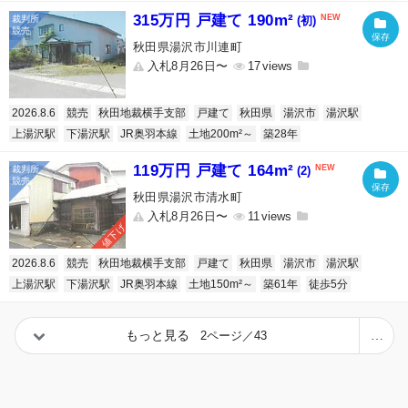
315万円 戸建て 190m²
(初)
秋田県湯沢市川連町
入札8月26日〜
17
2026.8.6
競売
秋田地裁横手支部
戸建て
秋田県
湯沢市
湯沢駅
上湯沢駅
下湯沢駅
JR奥羽本線
土地200m²～
築28年
119万円 戸建て 164m²
(2)
秋田県湯沢市清水町
入札8月26日〜
11
値下げ
2026.8.6
競売
秋田地裁横手支部
戸建て
秋田県
湯沢市
湯沢駅
上湯沢駅
下湯沢駅
JR奥羽本線
土地150m²～
築61年
徒歩5分
もっと見る
2ページ／43