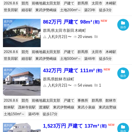
2026.8.6
競売
前橋地裁太田支部
戸建て
群馬県
太田市
木崎駅
世良田駅
細谷駅
東武伊勢崎線
土地200m²～
築23年
徒歩3分
862万円 戸建て 98m²
(初)
群馬県太田市新田木崎町
入札9月2日〜
20
2026.8.6
競売
前橋地裁太田支部
戸建て
群馬県
太田市
木崎駅
世良田駅
細谷駅
東武伊勢崎線
土地500m²～
築46年
徒歩5分
432万円 戸建て 111m²
(初)
群馬県館林市緑町
入札9月2日〜
54
1
2026.8.6
競売
前橋地裁太田支部
戸建て
事務所
群馬県
館林市
館林駅
茂林寺前駅
渡瀬駅
東武伊勢崎線
東武小泉線
東武佐野線
土地150m²～
築45年
徒歩17分
1,523万円 戸建て 137m²
(初)