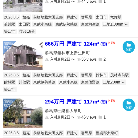
入札9月2日〜
44
1
2026.8.6
競売
前橋地裁太田支部
戸建て
群馬県
太田市
竜舞駅
韮川駅
太田駅
東武小泉線
東武伊勢崎線
東武桐生線
土地1,000m²～
築17年
徒歩16分
666万円 戸建て 124m²
(初)
群馬県館林市上赤生田町
入札9月2日〜
35
2
2026.8.6
競売
前橋地裁太田支部
戸建て
群馬県
館林市
茂林寺前駅
館林駅
川俣駅
東武伊勢崎線
東武小泉線
東武佐野線
土地200m²～
築17年
294万円 戸建て 117m²
(初)
群馬県邑楽郡大泉町
入札9月2日〜
46
1
2026.8.6
競売
前橋地裁太田支部
戸建て
群馬県
邑楽郡大泉町