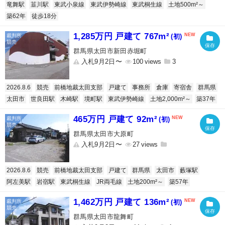
竜舞駅
韮川駅
東武小泉線
東武伊勢崎線
東武桐生線
土地500m²～
築62年
徒歩18分
1,285万円 戸建て 767m²
(初)
群馬県太田市新田赤堀町
入札9月2日〜
100
3
2026.8.6
競売
前橋地裁太田支部
戸建て
事務所
倉庫
寄宿舎
群馬県
太田市
世良田駅
木崎駅
境町駅
東武伊勢崎線
土地2,000m²～
築37年
465万円 戸建て 92m²
(初)
群馬県太田市大原町
入札9月2日〜
27
2026.8.6
競売
前橋地裁太田支部
戸建て
群馬県
太田市
藪塚駅
阿左美駅
岩宿駅
東武桐生線
JR両毛線
土地200m²～
築57年
1,462万円 戸建て 136m²
(初)
群馬県太田市龍舞町