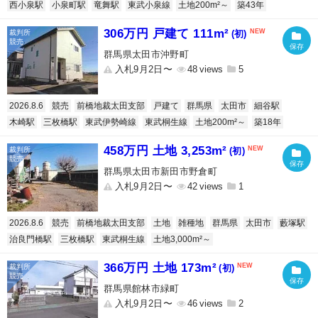
西小泉駅
小泉町駅
竜舞駅
東武小泉線
土地200m²～
築43年
306万円 戸建て 111m²
(初)
群馬県太田市沖野町
入札9月2日〜
48
5
2026.8.6
競売
前橋地裁太田支部
戸建て
群馬県
太田市
細谷駅
木崎駅
三枚橋駅
東武伊勢崎線
東武桐生線
土地200m²～
築18年
458万円 土地 3,253m²
(初)
群馬県太田市新田市野倉町
入札9月2日〜
42
1
2026.8.6
競売
前橋地裁太田支部
土地
雑種地
群馬県
太田市
藪塚駅
治良門橋駅
三枚橋駅
東武桐生線
土地3,000m²～
366万円 土地 173m²
(初)
群馬県館林市緑町
入札9月2日〜
46
2