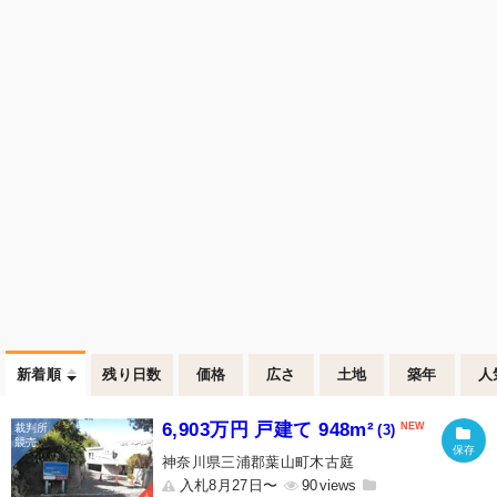
新着順
残り日数
価格
広さ
土地
築年
人
6,903万円 戸建て 948m²
(3)
神奈川県三浦郡葉山町木古庭
入札8月27日〜
90