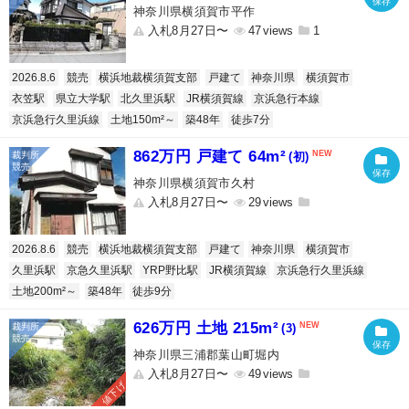
神奈川県横須賀市平作
入札8月27日〜
47
1
2026.8.6
競売
横浜地裁横須賀支部
戸建て
神奈川県
横須賀市
衣笠駅
県立大学駅
北久里浜駅
JR横須賀線
京浜急行本線
京浜急行久里浜線
土地150m²～
築48年
徒歩7分
862万円 戸建て 64m²
(初)
神奈川県横須賀市久村
入札8月27日〜
29
2026.8.6
競売
横浜地裁横須賀支部
戸建て
神奈川県
横須賀市
久里浜駅
京急久里浜駅
YRP野比駅
JR横須賀線
京浜急行久里浜線
土地200m²～
築48年
徒歩9分
626万円 土地 215m²
(3)
神奈川県三浦郡葉山町堀内
入札8月27日〜
49
値下げ