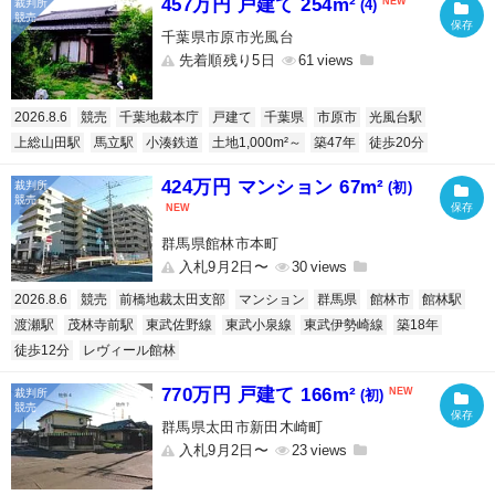
457万円 戸建て 254m²
(4)
千葉県市原市光風台
先着順残り5日
61
2026.8.6
競売
千葉地裁本庁
戸建て
千葉県
市原市
光風台駅
上総山田駅
馬立駅
小湊鉄道
土地1,000m²～
築47年
徒歩20分
424万円 マンション 67m²
(初)
群馬県館林市本町
入札9月2日〜
30
2026.8.6
競売
前橋地裁太田支部
マンション
群馬県
館林市
館林駅
渡瀬駅
茂林寺前駅
東武佐野線
東武小泉線
東武伊勢崎線
築18年
徒歩12分
レヴィール館林
770万円 戸建て 166m²
(初)
群馬県太田市新田木崎町
入札9月2日〜
23