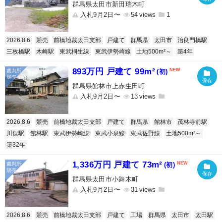
群馬県太田市新田瑞木町
入札9月2日〜
54
1
2026.8.6
競売
前橋地裁太田支部
戸建て
群馬県
太田市
治良門橋駅
三枚橋駅
木崎駅
東武桐生線
東武伊勢崎線
土地500m²～
築4年
893万円 戸建て 99m²
(初)
群馬県館林市上赤生田町
入札9月2日〜
13
2026.8.6
競売
前橋地裁太田支部
戸建て
群馬県
館林市
茂林寺前駅
川俣駅
館林駅
東武伊勢崎線
東武小泉線
東武佐野線
土地500m²～
築32年
1,336万円 戸建て 73m²
(初)
群馬県太田市小舞木町
入札9月2日〜
31
2026.8.6
競売
前橋地裁太田支部
戸建て
工場
群馬県
太田市
太田駅