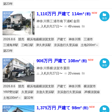
築23年
1,110万円 戸建て 114m²
(初)
神奈川県三浦市南下浦町金田
入札8月27日〜
49
2026.8.6
競売
横浜地裁横須賀支部
戸建て
神奈川県
三浦市
三浦海岸駅
三崎口駅
津久井浜駅
京浜急行久里浜線
土地200m²～
築23年
906万円 戸建て 108m²
(初)
神奈川県横須賀市粟田
入札8月27日〜
20
2026.8.6
競売
横浜地裁横須賀支部
戸建て
神奈川県
横須賀市
YRP野比駅
久里浜駅
京急久里浜駅
京浜急行久里浜線
JR横須賀線
土地100m²～
築32年
1,375万円 戸建て 98m²
(初)