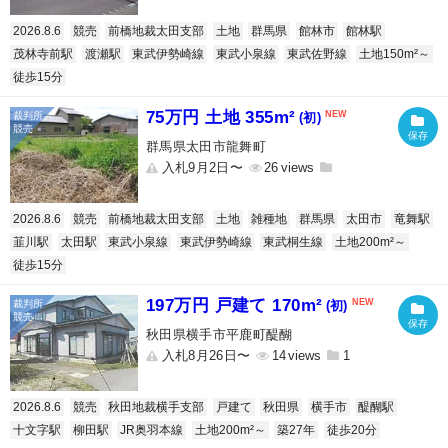
2026.8.6
競売
前橋地裁太田支部
土地
群馬県
館林市
館林駅
茂林寺前駅
渡瀬駅
東武伊勢崎線
東武小泉線
東武佐野線
土地150m²～
徒歩15分
75万円 土地 355m²
(初)
群馬県太田市龍舞町
入札9月2日〜
26
2026.8.6
競売
前橋地裁太田支部
土地
雑種地
群馬県
太田市
竜舞駅
韮川駅
太田駅
東武小泉線
東武伊勢崎線
東武桐生線
土地200m²～
徒歩15分
197万円 戸建て 170m²
(初)
秋田県横手市平鹿町醍醐
入札8月26日〜
14
1
2026.8.6
競売
秋田地裁横手支部
戸建て
秋田県
横手市
醍醐駅
十文字駅
柳田駅
JR奥羽本線
土地200m²～
築27年
徒歩20分