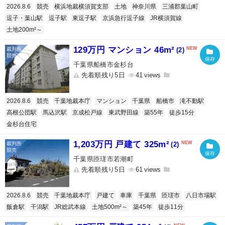
2026.8.6
競売
横浜地裁横須賀支部
土地
神奈川県
三浦郡葉山町
逗子・葉山駅
逗子駅
東逗子駅
京浜急行逗子線
JR横須賀線
土地200m²～
129万円 マンション 46m²
(2)
千葉県船橋市金杉台
先着順残り5日
41
2026.8.6
競売
千葉地裁本庁
マンション
千葉県
船橋市
滝不動駅
高根公団駅
馬込沢駅
京成松戸線
東武野田線
築55年
徒歩15分
金杉台住宅
1,203万円 戸建て 325m²
(2)
千葉県匝瑳市若潮町
先着順残り5日
61
2026.8.6
競売
千葉地裁本庁
戸建て
車庫
千葉県
匝瑳市
八日市場駅
飯倉駅
干潟駅
JR総武本線
土地500m²～
築45年
徒歩11分