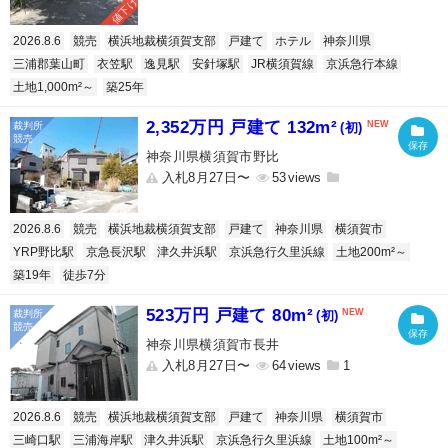
値下げ
2026.8.6
競売
横浜地裁横須賀支部
戸建て
ホテル
神奈川県
三浦郡葉山町
衣笠駅
逸見駅
安針塚駅
JR横須賀線
京浜急行本線
土地1,000m²～
築25年
2,352万円 戸建て 132m²
(初)
神奈川県横須賀市野比
入札8月27日〜
53
2026.8.6
競売
横浜地裁横須賀支部
戸建て
神奈川県
横須賀市
YRP野比駅
京急長沢駅
津久井浜駅
京浜急行久里浜線
土地200m²～
築19年
徒歩7分
523万円 戸建て 80m²
(初)
神奈川県横須賀市長井
入札8月27日〜
64
1
2026.8.6
競売
横浜地裁横須賀支部
戸建て
神奈川県
横須賀市
三崎口駅
三浦海岸駅
津久井浜駅
京浜急行久里浜線
土地100m²～