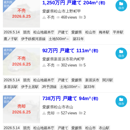
1,250万円 戸建て 204m²
(初)
不売
愛媛県松山市上野町甲
2026.6.25
不売
468
3
2026.5.14
競売
松山地裁本庁
戸建て
愛媛県
松山市
梅本駅
平井駅
鷹ノ子駅
伊予鉄横河原線
土地500m²～
築31年
92万円 戸建て 111m²
(初)
不売
愛媛県新居浜市荷内町甲
2026.6.25
不売
302
5
2026.5.14
競売
松山地裁本庁
戸建て
愛媛県
新居浜市
関川駅
多喜浜駅
伊予土居駅
JR予讃線
土地100m²～
築33年
738万円 戸建て 94m²
(初)
売却
愛媛県松山市衣山
2026.6.25
売却
527
2
2026.5.14
競売
松山地裁本庁
戸建て
愛媛県
松山市
衣山駅