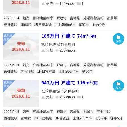
2026.6.11
不売
154
1
2026.5.14
競売
宮崎地裁本庁
戸建て
宮崎県
児湯郡都農町
都農駅
東都農駅
川南駅
JR日豊本線
土地500m²～
築61年
徒歩4分
185万円 戸建て 74m²
(初)
売却
宮崎県児湯郡都農町
2026.6.11
売却
263
2026.5.14
競売
宮崎地裁本庁
戸建て
宮崎県
児湯郡都農町
都農駅
東都農駅
美々津駅
JR日豊本線
土地200m²～
築50年
943万円 戸建て 116m²
(初)
売却
宮崎県都城市久保原町
2026.6.11
売却
252
1
2026.5.14
競売
宮崎地裁本庁
戸建て
宮崎県
都城市
五十市駅
西都城駅
都城駅
JR日豊本線
JR吉都線
土地200m²～
築17年
徒歩5分