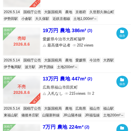
値下げ
2026.5.14
国税庁公売
大阪国税局
農地
京都府
久世郡久御山町
伊勢田駅
小倉駅
大久保駅
近鉄京都線
土地1,000m²～
19万円 農地 386m²
(3)
売却
愛媛県今治市大西町脇甲
2026.8.6
最高価申込者
202
2026.5.14
国税庁公売
大阪国税局
農地
愛媛県
今治市
大西駅
伊予亀岡駅
波方駅
JR予讃線
土地200m²～
13万円 農地 447m²
(2)
不売
広島県福山市田尻町
2026.8.6
入札なし
215
2
値下げ
2026.5.14
国税庁公売
大阪国税局
農地
広島県
福山市
福山駅
東福山駅
備後本庄駅
山陽新幹線
JR山陽本線
JR福塩線
土地200m²～
7万円 農地 224m²
(2)