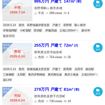
896万円 戸建て 147m²
(初)
不売
長野県駒ヶ根市赤穂
2026.7.14
不売
289
4
2026.5.14
競売
長野地裁伊那支部
戸建て
長野県
駒ヶ根市
伊那福岡駅
小町屋駅
田切駅
JR飯田線
土地1,000m²～
築42年
徒歩16分
255万円 戸建て 72m²
(2)
売却
群馬県太田市由良町
2026.6.24
売却
754
26
2026.5.14
競売
前橋地裁太田支部
戸建て
群馬県
太田市
細谷駅
三枚橋駅
太田駅
東武伊勢崎線
東武桐生線
東武小泉線
土地100m²～
築13年
279万円 戸建て 81m²
(初)
売却
群馬県邑楽郡千代田町
2026.6.24
売却
730
19