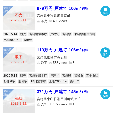
679万円 戸建て 106m²
(初)
不売
宮崎県東諸県郡国富町
2026.6.11
不売
405
2026.5.14
競売
宮崎地裁本庁
戸建て
宮崎県
東諸県郡国富町
土地500m²～
築5年
113万円 戸建て 106m²
(初)
取下
宮崎県都城市蓑原町
2026.6.10
取下
558
3
2026.5.14
競売
宮崎地裁本庁
戸建て
宮崎県
都城市
五十市駅
西都城駅
財部駅
JR日豊本線
土地200m²～
築26年
371万円 戸建て 145m²
(初)
売却
宮崎県東臼杵郡門川町城ケ丘
2026.6.11
売却
169
1