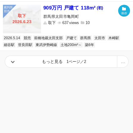
909万円 戸建て 118m²
(初)
取下
群馬県太田市亀岡町
2026.6.23
取下
637
10
2026.5.14
競売
前橋地裁太田支部
戸建て
群馬県
太田市
木崎駅
細谷駅
世良田駅
東武伊勢崎線
土地200m²～
築6年
もっと見る
1ページ／2