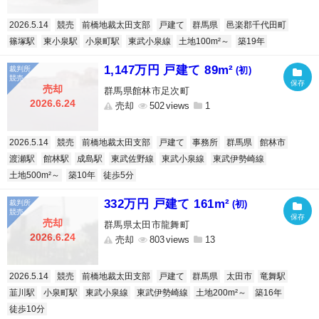
2026.5.14
競売
前橋地裁太田支部
戸建て
群馬県
邑楽郡千代田町
篠塚駅
東小泉駅
小泉町駅
東武小泉線
土地100m²～
築19年
1,147万円 戸建て 89m²
(初)
売却
群馬県館林市足次町
2026.6.24
売却
502
1
2026.5.14
競売
前橋地裁太田支部
戸建て
事務所
群馬県
館林市
渡瀬駅
館林駅
成島駅
東武佐野線
東武小泉線
東武伊勢崎線
土地500m²～
築10年
徒歩5分
332万円 戸建て 161m²
(初)
売却
群馬県太田市龍舞町
2026.6.24
売却
803
13
2026.5.14
競売
前橋地裁太田支部
戸建て
群馬県
太田市
竜舞駅
韮川駅
小泉町駅
東武小泉線
東武伊勢崎線
土地200m²～
築16年
徒歩10分