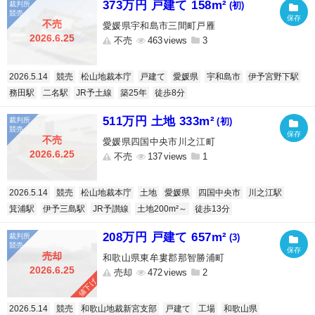
373万円 戸建て 158m²
(初)
不売
愛媛県宇和島市三間町戸雁
2026.6.25
不売
463
3
2026.5.14
競売
松山地裁本庁
戸建て
愛媛県
宇和島市
伊予宮野下駅
務田駅
二名駅
JR予土線
築25年
徒歩8分
511万円 土地 333m²
(初)
不売
愛媛県四国中央市川之江町
2026.6.25
不売
137
1
2026.5.14
競売
松山地裁本庁
土地
愛媛県
四国中央市
川之江駅
箕浦駅
伊予三島駅
JR予讃線
土地200m²～
徒歩13分
208万円 戸建て 657m²
(3)
売却
和歌山県東牟婁郡那智勝浦町
2026.6.25
売却
472
2
値下げ
2026.5.14
競売
和歌山地裁新宮支部
戸建て
工場
和歌山県