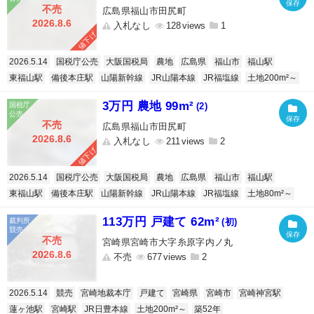
不売
広島県福山市田尻町
2026.8.6
入札なし
128
1
値下げ
2026.5.14
国税庁公売
大阪国税局
農地
広島県
福山市
福山駅
東福山駅
備後本庄駅
山陽新幹線
JR山陽本線
JR福塩線
土地200m²～
3万円 農地 99m²
(2)
不売
広島県福山市田尻町
2026.8.6
入札なし
211
2
値下げ
2026.5.14
国税庁公売
大阪国税局
農地
広島県
福山市
福山駅
東福山駅
備後本庄駅
山陽新幹線
JR山陽本線
JR福塩線
土地80m²～
113万円 戸建て 62m²
(初)
不売
宮崎県宮崎市大字糸原字内ノ丸
2026.8.6
不売
677
2
2026.5.14
競売
宮崎地裁本庁
戸建て
宮崎県
宮崎市
宮崎神宮駅
蓮ヶ池駅
宮崎駅
JR日豊本線
土地200m²～
築52年