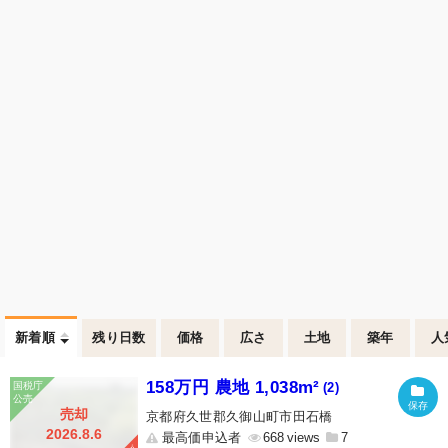
新着順
残り日数
価格
広さ
土地
築年
人
158万円 農地 1,038m²
(2)
売却
京都府久世郡久御山町市田石橋
2026.8.6
最高価申込者
668
7