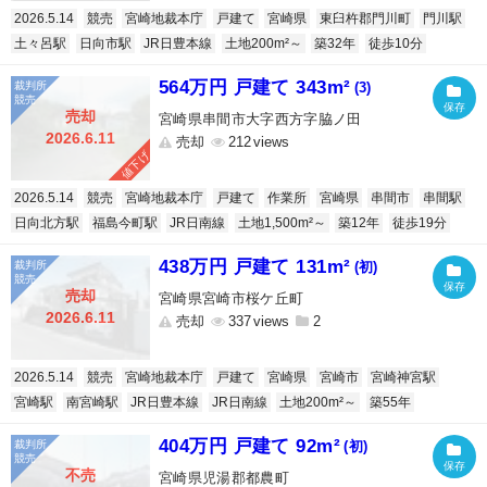
2026.5.14
競売
宮崎地裁本庁
戸建て
宮崎県
東臼杵郡門川町
門川駅
土々呂駅
日向市駅
JR日豊本線
土地200m²～
築32年
徒歩10分
564万円 戸建て 343m²
(3)
売却
宮崎県串間市大字西方字脇ノ田
2026.6.11
売却
212
値下げ
2026.5.14
競売
宮崎地裁本庁
戸建て
作業所
宮崎県
串間市
串間駅
日向北方駅
福島今町駅
JR日南線
土地1,500m²～
築12年
徒歩19分
438万円 戸建て 131m²
(初)
売却
宮崎県宮崎市桜ケ丘町
2026.6.11
売却
337
2
2026.5.14
競売
宮崎地裁本庁
戸建て
宮崎県
宮崎市
宮崎神宮駅
宮崎駅
南宮崎駅
JR日豊本線
JR日南線
土地200m²～
築55年
404万円 戸建て 92m²
(初)
不売
宮崎県児湯郡都農町