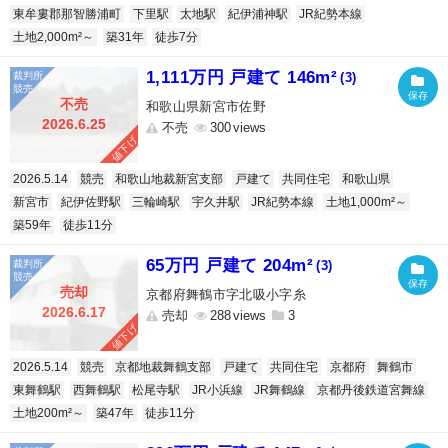
東牟婁郡那智勝浦町
下里駅
太地駅
紀伊浦神駅
JR紀勢本線
土地2,000m²～
築31年
徒歩7分
1,111万円 戸建て 146m²
(3)
不売
和歌山県新宮市佐野
2026.6.25
不売
300
値下げ
2026.5.14
競売
和歌山地裁新宮支部
戸建て
共同住宅
和歌山県
新宮市
紀伊佐野駅
三輪崎駅
宇久井駅
JR紀勢本線
土地1,000m²～
築59年
徒歩11分
65万円 戸建て 204m²
(3)
売却
京都府舞鶴市字北吸小字糸
2026.6.17
売却
288
3
値下げ
2026.5.14
競売
京都地裁舞鶴支部
戸建て
共同住宅
京都府
舞鶴市
東舞鶴駅
西舞鶴駅
松尾寺駅
JR小浜線
JR舞鶴線
京都丹後鉄道宮舞線
土地200m²～
築47年
徒歩11分