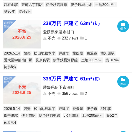
西衣山駅
萱町六丁目駅
伊予鉄高浜線
伊予鉄城北線
土地200m²～
築80年
徒歩3分
238万円 戸建て 63m²
(初)
不売
愛媛県東温市樋口
2026.6.25
不売
232
1
2026.5.14
競売
松山地裁本庁
戸建て
愛媛県
東温市
横河原駅
愛大医学部南口駅
見奈良駅
伊予鉄横河原線
土地200m²～
築107年
徒歩8分
339万円 戸建て 61m²
(初)
不売
愛媛県伊予市湊町
2026.6.25
不売
356
2
2026.5.14
競売
松山地裁本庁
戸建て
愛媛県
伊予市
郡中駅
郡中港駅
伊予市駅
伊予鉄郡中線
JR予讃線
土地200m²～
築52年
徒歩4分